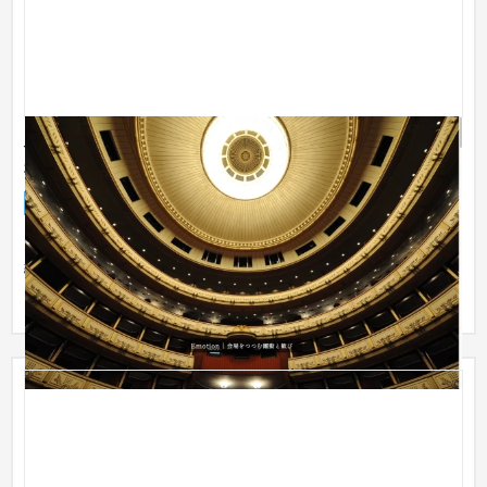
バレエや音楽の感動を美しく写真に残す「大竹写真事
務所」様。
企業サイト
芸能・アーティスト・音楽
〜30万円
大竹写真事務所様は国内外の本格バレエや海外舞台での豊富な
経験を活かし、演技や演奏の見せ場を逃さず丁寧に撮影されて
います。...