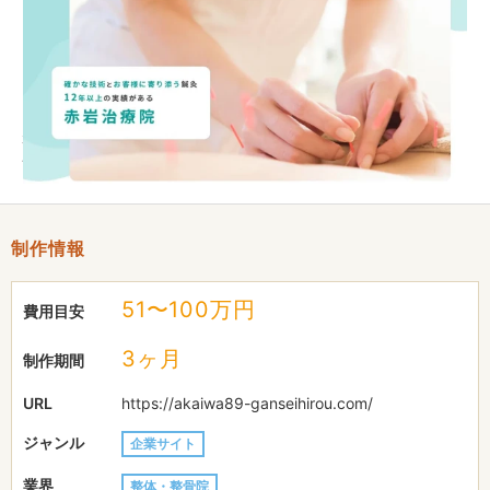
スタッフブログはパソコンを意識していますが、その他のコンテ
ンツはスマートフォンでの読みやすさを意識しています。
メインの集客はSEOとMEOになっており、現在サポート中です
が、SEOとMEO共に、まだ期待通りではありませんが、効果を
発揮することができています。
制作情報
51〜100万円
費用目安
3ヶ月
制作期間
URL
https://akaiwa89-ganseihirou.com/
ジャンル
企業サイト
業界
整体・整骨院