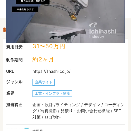
ます。
制作情報
31〜50万円
費用目安
約2ヶ月
制作期間
URL
https://1hashi.co.jp/
ジャンル
企業サイト
業界
工業・インフラ・物流
担当範囲
企画・設計 /ライティング / デザイン / コーディン
グ / 写真撮影 / 見積り・お問い合わせ機能 / SEO
対策 / ロゴ制作