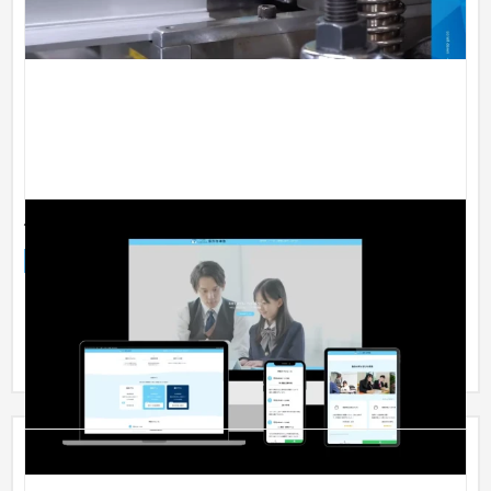
個別指導塾
企業サイト
学習塾・予備校
〜30万円
・教育業界向けの信頼感を意識したデザイン設計 ・青を基調と
し、安心感と誠実さを演出 ・塾の強み（合格実績・指導方針）
を明確...