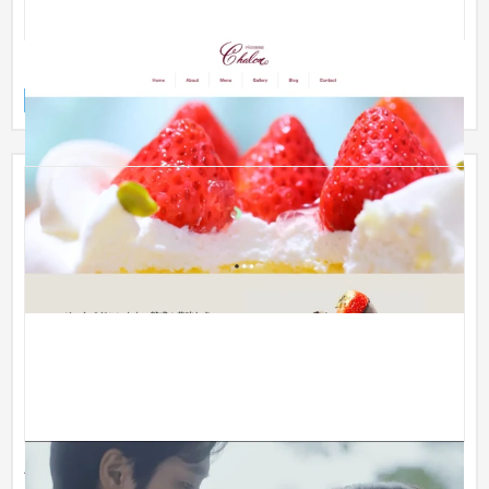
スイーツ店HPデモサイト
ブランドサイト
食品・飲料
〜30万円
庄や／50周年記念 ミニドラマ脚本