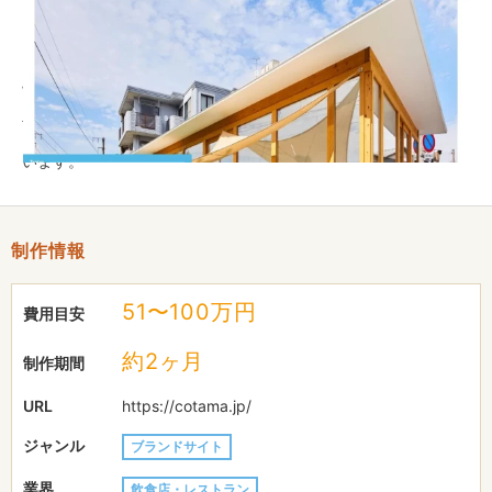
Instagram、Facebookを中心とするSNS上でも多くの投稿やシ
ェアをいただくことができました。
Webサイトのデザインとしては、青空の似合う爽やかな雰囲気、
主役の料理へのフォーカス、飽きが来ないスタンダードなグラフ
ィックなど、ショップの世界観を全面に押し出した形に仕上げて
います。
制作情報
51〜100万円
費用目安
約2ヶ月
制作期間
URL
https://cotama.jp/
ジャンル
ブランドサイト
業界
飲食店・レストラン