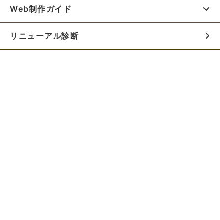
Web制作ガイド
リニューアル診断
料金シミュレーター
お役立ち資料
初めての方へ
制作会社の方へ
Webでのご相談はこちらから!!
無料でWeb制作の相談をする