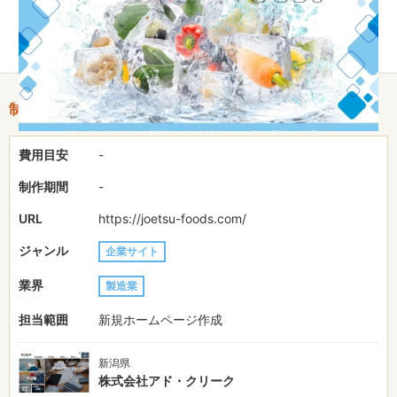
い青色と氷のイメージを使用し、食品を扱う会社としての清潔感
を印象付けました。
制作情報
費用目安
-
制作期間
-
URL
https://joetsu-foods.com/
ジャンル
企業サイト
業界
製造業
担当範囲
新規ホームページ作成
新潟県
株式会社アド・クリーク