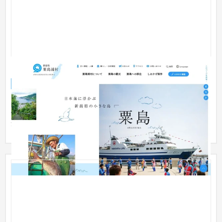
自治体サイト（新潟県粟島浦村様）
企業サイト
NPO・官公庁
新潟県北部の日本海に浮かぶ「粟島」を形成する唯一の自治
体、新潟県粟島浦村様のWebサイトです。 村の概要のほか、観
光・移住・...