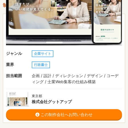
制作情報
51〜100万円
費用目安
制作期間
-
URL
https://good-up.co.jp/works/works_post-4354/
ジャンル
企業サイト
業界
行政書士
担当範囲
企画 / 設計 / ディレクション / デザイン / コーデ
ィング / 士業Web集客の仕組み構築
東京都
株式会社グットアップ
この制作会社へお問い合わせ