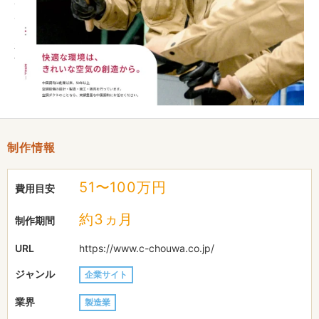
あり、リニューアルのご相談をいただきました。
新しくなった工場内での撮影や、先輩インタビューページに掲載
する写真の撮影なども実施。また、新たに「協力会社募集」ペー
ジを追加。ダクト工事の協業パートナー様に向けた案内を記載し
ました。
制作情報
51〜100万円
費用目安
約3ヵ月
制作期間
URL
https://www.c-chouwa.co.jp/
ジャンル
企業サイト
業界
製造業