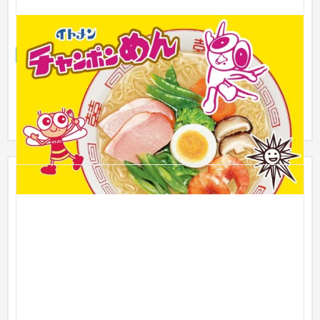
イトメン株式会社[兵庫県たつの市]
企業サイト
製造業
301〜500万円
日本で2番目に袋麺・カップ麺を作った老舗企業なのに知名度が
ない残念な会社イトメンを全力でアピールするコーポレートサ
イト。...