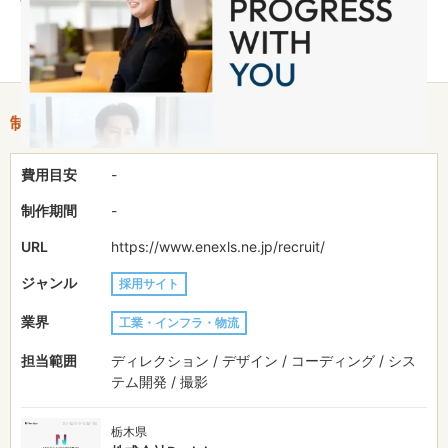
メージを表現。事業毎にビジョン未来への挑戦コンテンツを加
え、使命感を持った求職者を募れるようにしました。
制作情報
費用目安
-
制作期間
-
URL
https://www.enexls.ne.jp/recruit/
ジャンル
採用サイト
業界
工業・インフラ・物流
担当範囲
ディレクション / デザイン / コーディング / シス
テム開発 / 撮影
栃木県