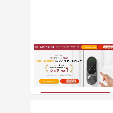
株式会社ユーエムイー（ランディングペ
ジ）
ランディングページ
IT・Webサービス
51〜100万円
顧客インタビューを通じた顧客ニーズの理解や、
合製品比較によるサービスの優位性の理解など。
客ニーズに合わせ、他社と同質...