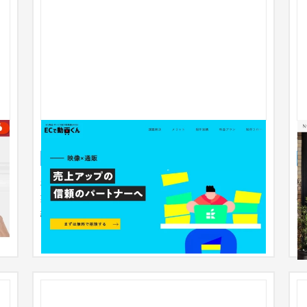
ー
ECで動画くん
a
ランディングページ
IT・Webサービス
31〜50万円
福岡の編集プロダクションinten様が、新しくEC事
会
業者向けの動画制作サービスを始めることに。 「一
の
競
緒にサービスを作り上げていき...
ン
顧