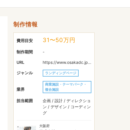
制作情報
31〜50万円
費用目安
制作期間
-
URL
https://www.osakadc.jp/lp/community/
ジャンル
ランディングページ
商業施設・テーマパーク・
業界
複合施設
担当範囲
企画 / 設計 / ディレクショ
ン / デザイン / コーディン
グ
大阪府