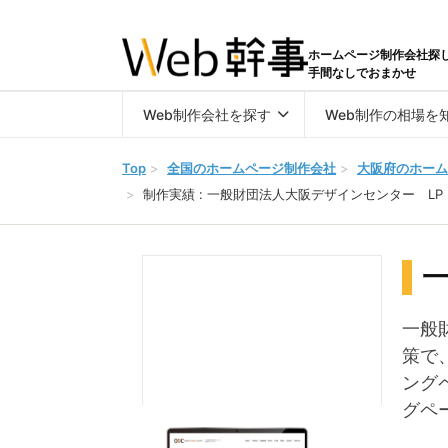
ホームページ制作会社探
手間なしでおまかせ
Web制作会社を探す
Web制作の相場を
Top
>
全国のホームページ制作会社
>
大阪府のホーム
>
制作実績 : 一般財団法人大阪デザインセンター LP
一般
策で
ング
グペ