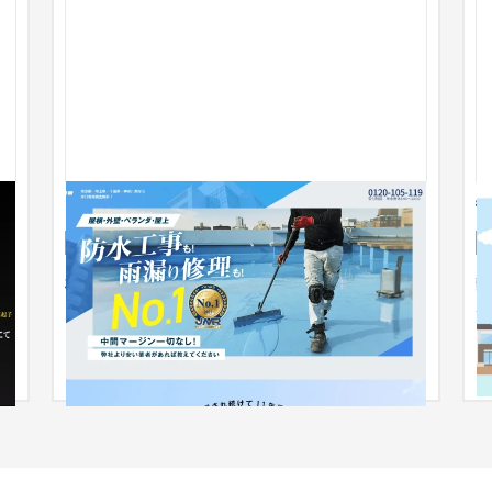
世
ランディングページ
ランディングページ
建設・工務店・住宅・リフォーム
株式会社リンクス様が展開するサービス【ホームド
静
クター119番】のランディングページを新規作成し
ポ
」
ました。
ガ
の