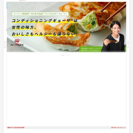
ECサイト
食品・飲料
51〜100万円
【設計・構成について】 ターゲットごとのおすすめ商品やメニ
ューやコンテンツを順に紹介する、1本のサービスサイト形式の
設計に...
ヤンマー建機様保守部品Web発注サイト BtoB EC