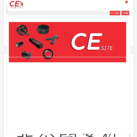
ECサイト
製造業
501万円〜
建機製品の保守交換部品の受発注システムをMagentoで実現。
以下の機能を有します。 ・顧客グループに応じた金額設定 ・各
配送倉...