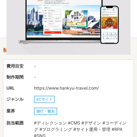
20年と長く担当させていただいております。時代に合わせて
CMSやRPAの選定・導入サポートと実装なども担当させていただ
いている他、写真や動画の版権管理などもお任せいただいており
ます。
制作情報
費用目安
-
制作期間
-
URL
https://www.hankyu-travel.com/
ジャンル
ECサイト
業界
旅行・観光
担当範囲
#ディレクション #CMS #デザイン #コーディン
グ #プログラミング #サイト運用・管理 #RPA
#SNS