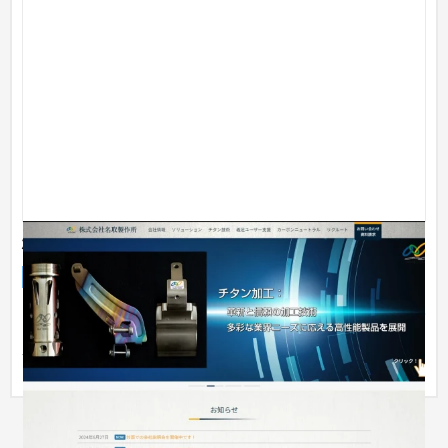
株式会社 名取製作所 さま
企業サイト
製造業
51〜100万円
リニューアルサイトを WordPress にてスクラッチしました。 今
回、工場に撮影に伺い、写真もふんだんに使って大変リッチな
サイト...