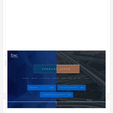
株式会社JDSC
企業サイト
IT・Webサービス
201〜300万円
「UPGRADE JAPAN」をミッションとして掲げる東大発のAI企
業、株式会社JDSC様のコーポレートサイトフルリメイク案件を
対応いたし...