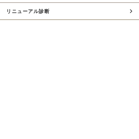
リニューアル診断
料金シミュレーター
お役立ち資料
初めての方へ
制作会社の方へ
Webでのご相談はこちらから!!
無料でWeb制作の相談をする
お急ぎの方は電話で相談