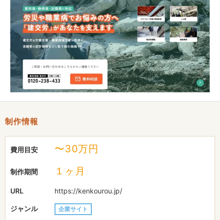
のWEBサイトです。
建設・交通・運輸・自治体関連をはじめ多くの産業・業種に基盤
を持ち、
労働災害・職業病被災者の救済や、仕事を求める高齢者の就労確
保などにも取り組んでいます。
柔らかいイメージで見やすさを意識して制作しました。
制作情報
〜30万円
費用目安
１ヶ月
制作期間
URL
https://kenkourou.jp/
ジャンル
企業サイト