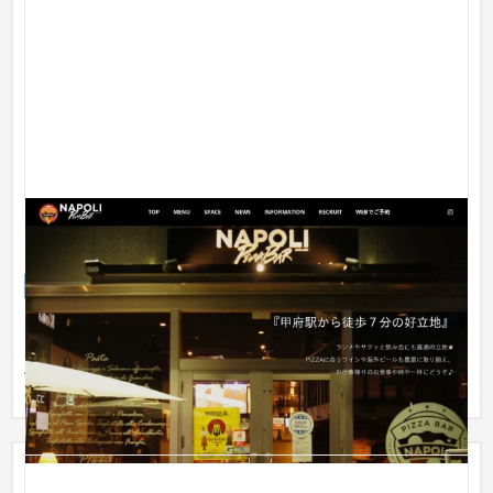
【飲食店ホームページ制作】PIZZA BAR NAPOLI 様
【山梨】
企業サイト
飲食店・レストラン
〜30万円
■お店のホームページプランの実例です。 構成例： 最大10ペー
ジ（トップ／メニュー／アクセス／ブログ／お知らせ など）制
作費用...