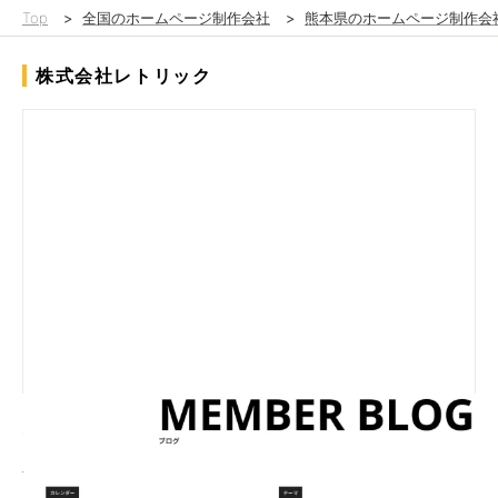
Top
>
全国のホームページ制作会社
>
熊本県のホームページ制作会
株式会社レトリック
既存サイトのカスタマイズ依頼。クライアントは「かっこいい見
た目で、ユーザーに視覚的にわかりやすく、かつ自社で管理しや
すいブログページ」を求めており、弊社はWordPressに独自プロ
グラムを実装することでこれを実現しました。