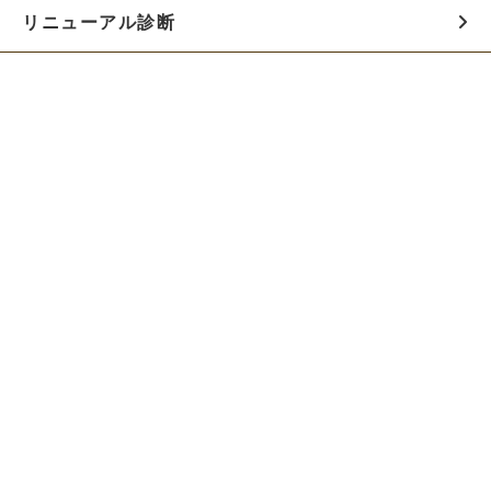
リニューアル診断
料金シミュレーター
お役立ち資料
初めての方へ
制作会社の方へ
Webでのご相談はこちらから!!
無料でWeb制作の相談をする
お急ぎの方は電話で相談