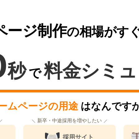
ページ制作
の相場がす
0
秒
料金シミュ
で
ームページの用途
はなんです
新卒・中途採用を増やしたい
採用サイト