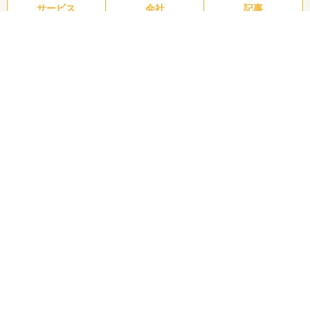
サービス
会社
記事
株式会社オプティのポイント
その1
初期費用5万円からのホームページ制作
その2
実店舗「町のホームページ屋さん」で気軽さアップ
その3
飲食店のWebからデザインまで幅広く対応！「飲食店サポート
サービス」
ホームページの目的や要件を