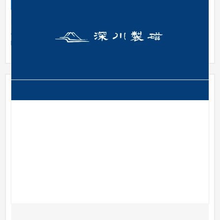
ブランドサイト
インテリア・雑貨
明治に始まり宮内庁御用達ともなった有田焼窯元「深川製磁」
のブランドサイトをリニューアル制作。「フカガワブルー」と
呼ばれる...
ピアニスト慎純様・プロフィールサイト