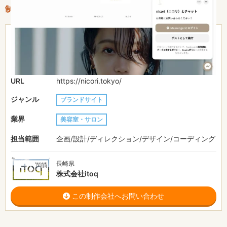
制作情報
51〜100万円
費用目安
約1ヶ月
制作期間
URL
https://nicori.tokyo/
ジャンル
ブランドサイト
業界
美容室・サロン
担当範囲
企画/設計/ディレクション/デザイン/コーディング
長崎県
株式会社itoq
この制作会社へお問い合わせ