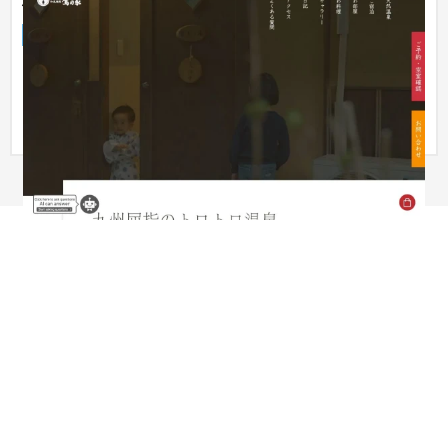
植木温泉 鷹の家WEBサイト
ブランドサイト
旅館
51〜100万円
ノーコードWEB制作ツール「STUDIO」での制作事例です。
「STUDIO」はコーディングの工数を大幅に削減することが出来
るので低予算...