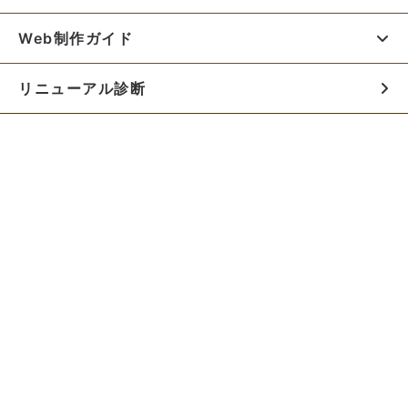
Web制作ガイド
リニューアル診断
料金シミュレーター
お役立ち資料
初めての方へ
制作会社の方へ
Webでのご相談はこちらから!!
無料でWeb制作の相談をする