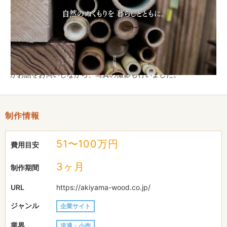
取り扱い木材・樹種をわかりやすく掲載するために、写真と一緒
にそれぞれの詳細の記載や、原産地別に分けて記載いたしまし
た。また事例を1番見てほしいという株式会社アキヤマ様のご希
望に添って、「納入・施工事例」ページを作成し過去の事例も含
めて紹介していくことをお勧めしました。このページはお客様自
ら簡単に更新できるように作成しております。弊社のカメラマン
がお話をお伺いしながら、写真の撮影も行いました。
制作情報
51〜100万円
費用目安
3ヶ月
制作期間
URL
https://akiyama-wood.co.jp/
ジャンル
企業サイト
業界
流通・小売