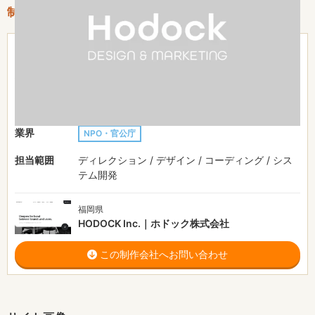
制作情報
501万円〜
費用目安
制作期間
-
ジャンル
ブランドサイト
業界
NPO・官公庁
担当範囲
ディレクション / デザイン / コーディング / シス
テム開発
福岡県
HODOCK Inc.｜ホドック株式会社
この制作会社へお問い合わせ