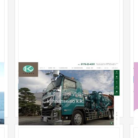
県南清掃株式会社公式サイト｜青森県の廃
棄物処理・下水道管路・各種更生工事
企業サイト
工業・インフラ・物流
柳
ジ
ホームページの公開と運用がサブスクリプションで
た
月額9,790円（税込）からご利用いただけます。