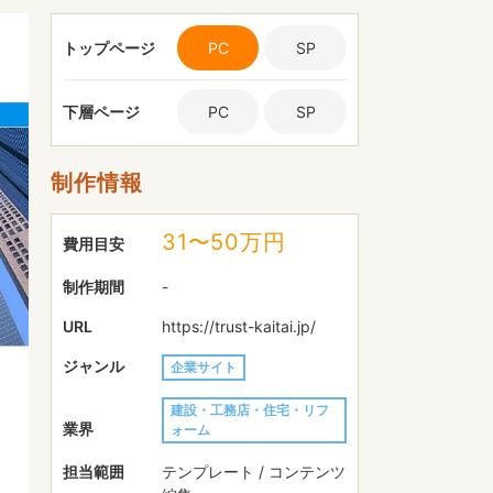
トップページ
PC
SP
下層ページ
PC
SP
制作情報
31〜50万円
費用目安
制作期間
-
URL
https://trust-kaitai.jp/
ジャンル
企業サイト
建設・工務店・住宅・リフ
業界
ォーム
担当範囲
テンプレート / コンテンツ