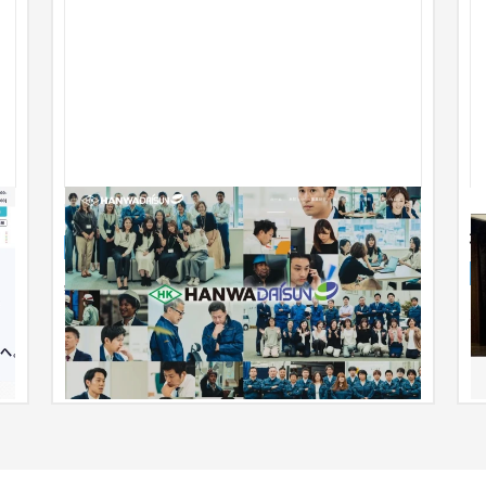
阪和ダイサン株式会社
企業サイト
工業・インフラ・物流
101〜150万円
鉄鋼材料の流通・物流を全国展開する会社様のホー
ムページを制作させていただきました。ファースト
大
ビューの動画制作から対応させ...
ま
さ