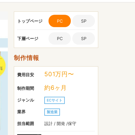
トップページ
PC
SP
下層ページ
PC
SP
制作情報
501万円〜
費用目安
約6ヶ月
制作期間
ジャンル
ECサイト
業界
製造業
担当範囲
設計 / 開発 /保守