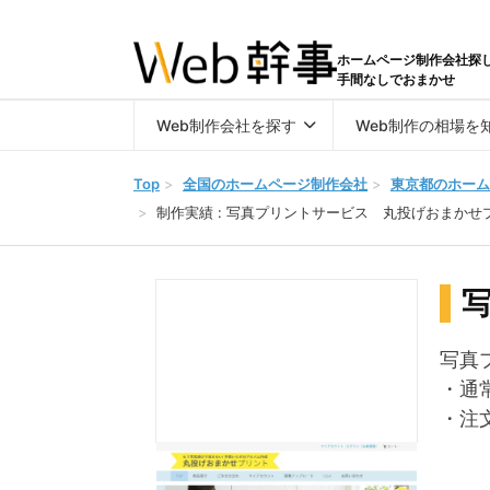
ホームページ制作会社探
手間なしでおまかせ
Web制作会社を探す
Web制作の相場を
Top
>
全国のホームページ制作会社
>
東京都のホーム
>
制作実績 : 写真プリントサービス 丸投げおまかせ
写真
・通
・注