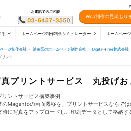
お電話でのご相談
Web制作の見積もり
し
知る
ホームページ制作料金シミュレーター
ホームペー
ページ制作会社
>
渋谷区のホームページ制作会社
>
Digital-Free株式会社
プリント
写真プリントサービス 丸投げお
プリントサービス構築事例
常のMagentoの画面遷移を、プリントサービスならで
文時に写真をアップロードし、印刷データとして格納す