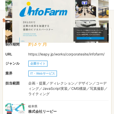
制作情報
費用目安
-
約3ヶ月
制作期間
URL
https://leapy.jp/works/corporatesite/infofarm/
ジャンル
企業サイト
業界
IT・Webサービス
担当範囲
企画・提案／ディレクション／デザイン／コーデ
ィング／JavaScript実装／CMS構築／写真撮影／
ライティング
岐阜県
株式会社リーピー