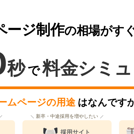
ページ制作
の相場がす
0
秒
料金シミュ
で
ームページの用途
はなんです
新卒・中途採用を増やしたい
採用サイト