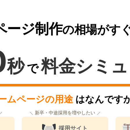
ページ制作
の相場がす
0
秒
料金シミュ
で
ームページの用途
はなんです
新卒・中途採用を増やしたい
採用サイト