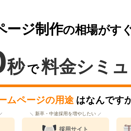
ページ制作
の相場がす
0
秒
料金シミュ
で
ームページの用途
はなんです
新卒・中途採用を増やしたい
採用サイト