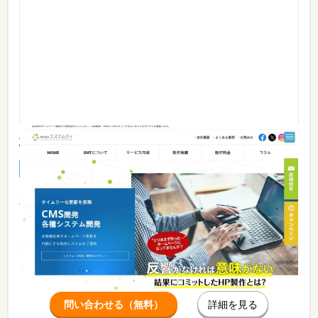
株式会社エスエムティ
実績あり
料金あり
ホームページ制作から、更新業務サポート、広告運用、そして
WEBコンサルティングまで。 制作業務だけに留まらずリリー
ス後もお客様と二人三脚で歩んで行けるサービスを提供してい
ます。 常に最前線の知識と技術を活かすスタッフを中心に、
よりクオリティの高いホームページ制作業務・運用業務を実現
してお...
続きを見る
問い合わせる（無料）
詳細を見る