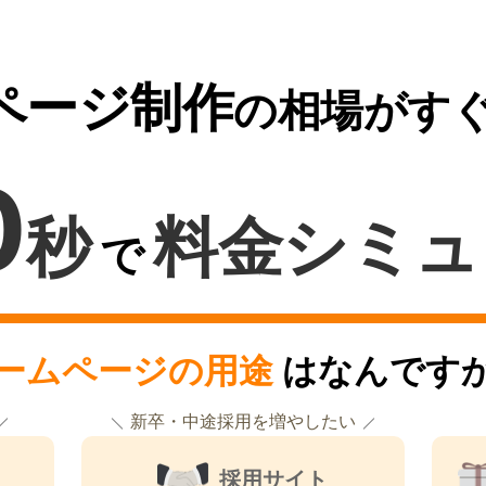
ページ制作
の相場がす
0
秒
料金シミュ
で
ームページの用途
はなんです
新卒・中途採用を増やしたい
採用サイト