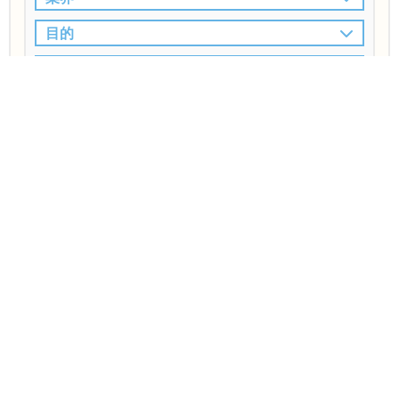
目的
特徴
この条件で検索
北区
病院業界対応
ホームページ制作会
で
の
社
の一覧
(3件中 1〜3件)