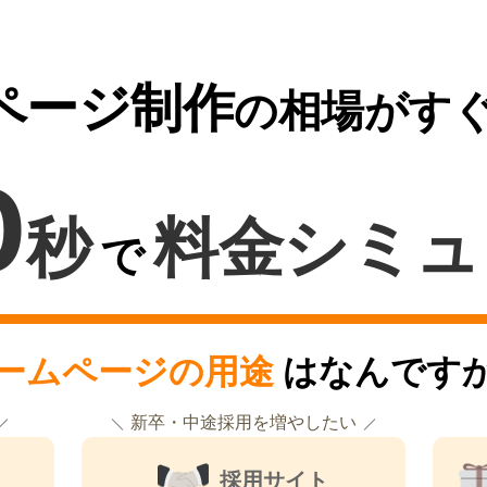
ページ制作
の相場がす
0
秒
料金シミュ
で
ームページの用途
はなんです
新卒・中途採用を増やしたい
採用サイト