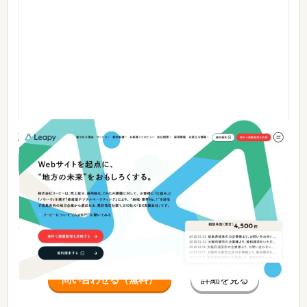
株式会社リーピー
実績あり
料金あり
↓ぜひコーポレートサイトよりお問合せください↓
https://leapy.jp/ 株式会社リーピーは、企業の成長に必要な
「売上向上」と「採用強化」を伴走支援するWEB制作会社で
す。（創業13年で取引社数は【全国1,310社】以上） コーポレ
ートサイトをはじめ、サービスサイト、ECサイ...
続きを見る
問い合わせる（無料）
詳細を見る