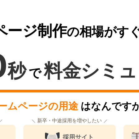
ページ制作
の相場がす
0
秒
料金シミュ
で
ームページの用途
はなんです
新卒・中途採用を増やしたい
採用サイト