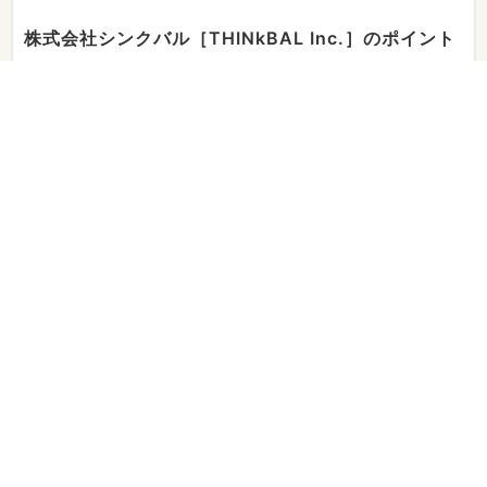
株式会社シンクバル［THINkBAL Inc.］のポイント
その1
ヒアリング、リサーチを重視した戦略設計
その2
ワークフローを細分化したプロジェクト管理
その3
集客～コンバージョンまでのマーケティング施策