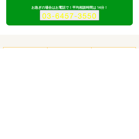
お急ぎの場合はお電話で！平均相談時間は 14分！
サービス
会社
記事
株式会社ブレイブのポイント
その1
写真や動画を大きく使った、デザイン性に優れた制作実績
ホームページの目的や要件を