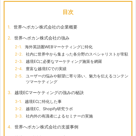
目次
1.
世界へボカン株式会社の企業概要
2.
世界へボカン株式会社の強み
2-1.
海外英語圏WEBマーケティングに特化
2-2.
社内に世界中から集まった各分野のスペシャリストが常駐
2-3.
越境ECに必要なマーケティング施策を網羅
2-4.
豊富な越境ECでの実績
2-5.
ユーザーの悩みや願望に寄り添い、魅力を伝えるコンテン
ツマーケティング
3.
越境ECマーケティングの強みの秘訣
3-1.
越境ECに特化した事
3-2.
越境EC、Shopify研究ラボ
3-3.
社内外の有識者によるセミナーの実施
4.
世界へボカン株式会社の支援事例