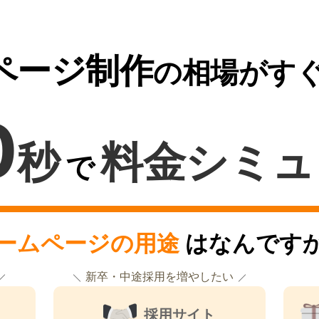
ページ制作
の相場がす
0
秒
料金シミュ
で
ームページの用途
はなんです
新卒・中途採用を増やしたい
採用サイト