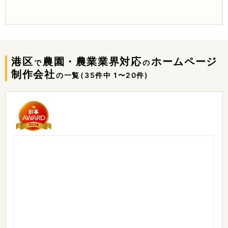
港区
農園・農業業界対応
ホームページ
で
の
制作会社
の一覧
(35件中 1〜20件)