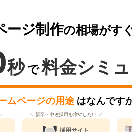
ページ制作
の相場がす
0
秒
料金シミュ
で
ームページの用途
はなんです
新卒・中途採用を増やしたい
採用サイト