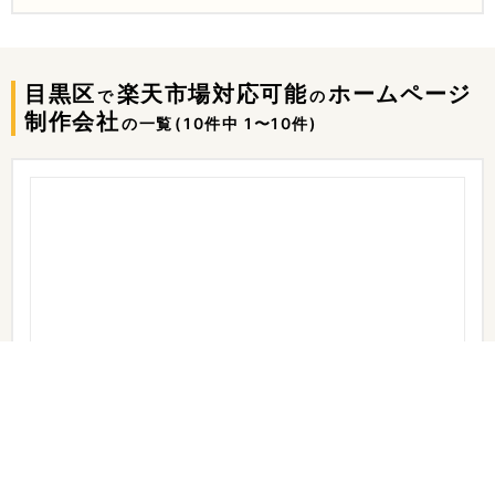
目黒区
楽天市場対応可能
ホームページ
で
の
制作会社
の一覧
(10件中 1〜10件)
Be Driven (ビードリブン)