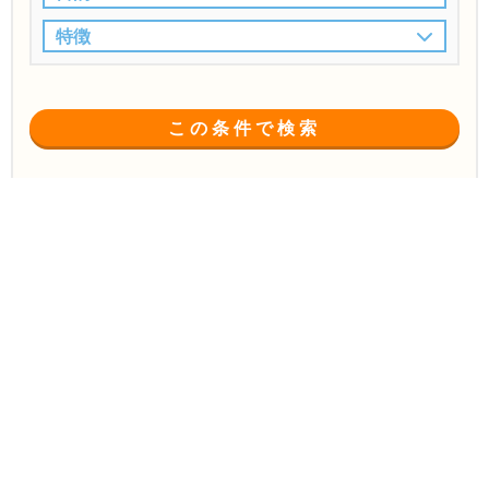
特徴
この条件で検索
大田区
NPO・官公庁業界対応
ホームペ
で
の
ージ制作会社
の一覧
(7件中 1〜7件)