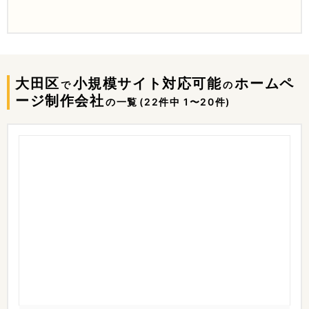
大田区
小規模サイト対応可能
ホームペ
で
の
ージ制作会社
の一覧
(22件中 1〜20件)