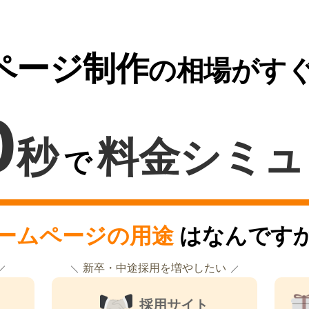
ページ制作
の相場がす
0
秒
料金シミュ
で
ームページの用途
はなんです
新卒・中途採用を増やしたい
採用サイト